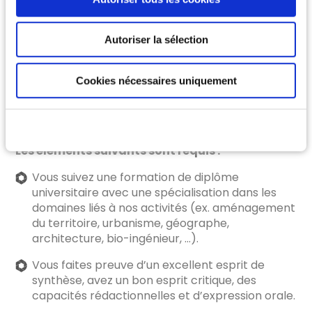
l’aménagement du territoire ou l’urbanisme, une
familaitié avec les SIG et un intérêt pour les
thèmes de la mobilité et de la planification
Autoriser la sélection
territoriale. La personne engagée renforcera le
groupe d’experts travaillant sur des questions liées
à ce sujet. Le poste à pourvoir demande de
Cookies nécessaires uniquement
l’initiative et de l’autonomie, un excellent esprit
d’équipe et une sensibilité aux questions en lien
avec la transition.
Les éléments suivants sont requis :
Vous suivez une formation de diplôme
universitaire avec une spécialisation dans les
domaines liés à nos activités (ex. aménagement
du territoire, urbanisme, géographe,
architecture, bio-ingénieur, …).
Vous faites preuve d’un excellent esprit de
synthèse, avez un bon esprit critique, des
capacités rédactionnelles et d’expression orale.