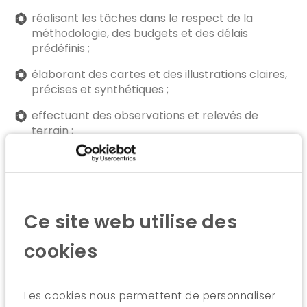
réalisant les tâches dans le respect de la
méthodologie, des budgets et des délais
prédéfinis ;
élaborant des cartes et des illustrations claires,
précises et synthétiques ;
effectuant des observations et relevés de
terrain ;
donnant un appui logistique dans l’organisation
de formations ;
participant au suivi et à la bonne circulation de
l’information auprès de ses co-équipiers ;
Ce site web utilise des
rédigeant des articles ou des rapports de
cookies
différents niveaux de complexité/synthèse.
Les types de missions sur lesquelles le/la
stagiaire sera amené.e à travailler sont :
Les cookies nous permettent de personnaliser