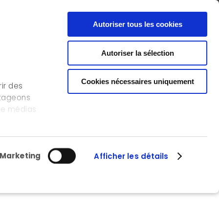
FR
EN
CONTACT
Autoriser tous les cookies
Autoriser la sélection
NOS RÉFÉRENCES
L’ICEDD
OFFRE D’EMPLOI
Cookies nécessaires uniquement
ir des
rtageons
 de médias
s
lisation de
Marketing
Afficher les détails