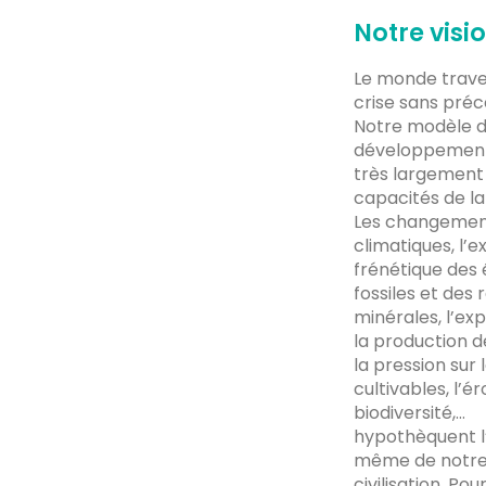
Notre visi
Le monde trave
crise sans préc
Notre modèle 
développemen
très largement
capacités de la
Les changemen
climatiques, l’e
frénétique des 
fossiles et des
minérales, l’ex
la production d
la pression sur 
cultivables, l’ér
biodiversité,…
hypothèquent l
même de notr
civilisation. Pou