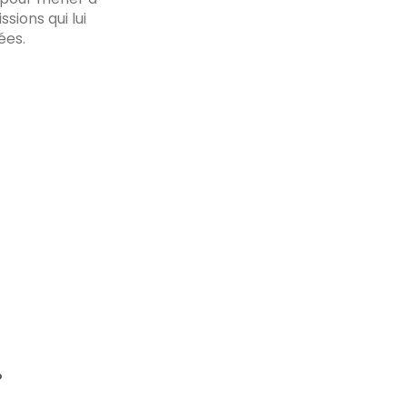
ssions qui lui
ées.
…