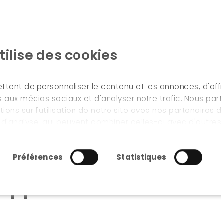
tilise des cookies
ACCUEIL
NOS MÉTIERS & SERVICES
tent de personnaliser le contenu et les annonces, d'offr
es aux médias sociaux et d'analyser notre trafic. Nous pa
ons sur l'utilisation de notre site avec nos partenaires
t d'analyse, qui peuvent combiner celles-ci avec d'autre
ur avez fournies ou qu'ils ont collectées lors de votre uti
ment
Préférences
Statistiques
 approche