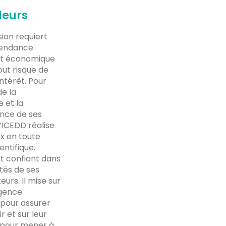
leurs
ion requiert
pendance
 et économique
out risque de
intérêt. Pour
de la
 et la
nce de ses
l’ICEDD réalise
x en toute
entifique.
t confiant dans
tés de ses
eurs. Il mise sur
igence
 pour assurer
r et sur leur
é pour mener à