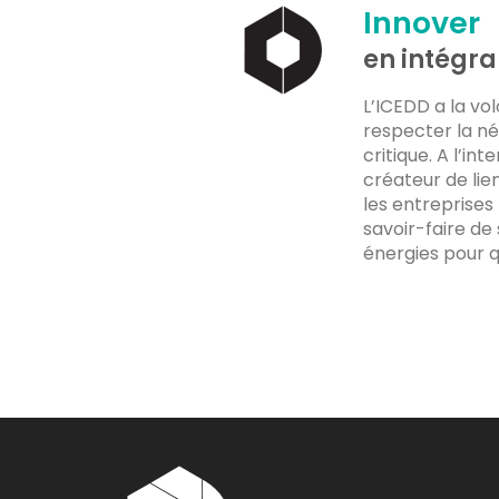
Innover
en intégra
L’ICEDD a la vo
respecter la né
critique. A l’i
créateur de li
les entreprises
savoir-faire de 
énergies pour q