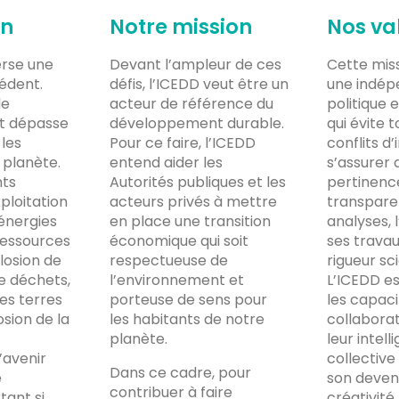
on
Notre mission
Nos va
rse une
Devant l’ampleur de ces
Cette miss
édent.
défis, l’ICEDD veut être un
une indé
de
acteur de référence du
politique
t dépasse
développement durable.
qui évite t
 les
Pour ce faire, l’ICEDD
conflits d’
 planète.
entend aider les
s’assurer 
ts
Autorités publiques et les
pertinence
xploitation
acteurs privés à mettre
transpare
énergies
en place une transition
analyses, 
 ressources
économique qui soit
ses travau
plosion de
respectueuse de
rigueur sci
e déchets,
l’environnement et
L’ICEDD es
les terres
porteuse de sens pour
les capaci
osion de la
les habitants de notre
collaborat
planète.
leur intell
’avenir
collective
Dans ce cadre, pour
e
son deveni
contribuer à faire
rtant si
créativit