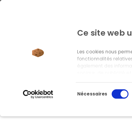
Ce site web u
Les cookies nous permet
fonctionnalités relativ
également des informati
accueil
\
notre approche
sociaux, de publicité e
informations que vous le
leurs services.
Sélection du consente
Nécessaires
Notre