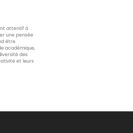
nt attentif à
nder une pensée
nd être
nde académique,
diversité des
ativité et leurs