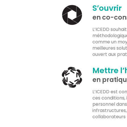
S’ouvrir
en co-con
L’ICEDD souhai
méthodologiques
comme un moyen
meilleures solu
ouvert aux prat
Mettre l
en pratiq
L’ICEDD est con
ces conditions,
personnel dans 
infrastructure
collaborateurs 