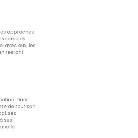
 ses approches
es services
, avec eux, les
 en restant
sation. Dans
rète de tout son
al, ses
à ses
nnelle.