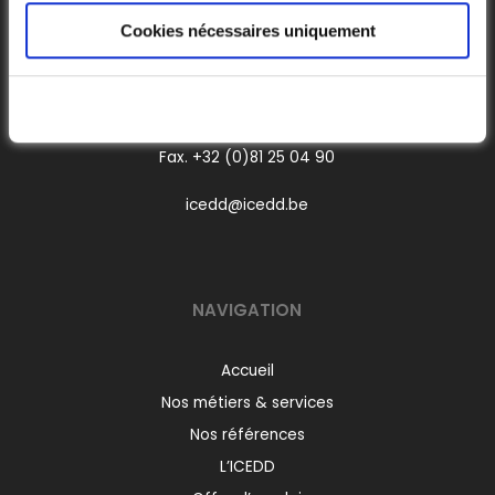
Boulevard Frère Orban, 4
Cookies nécessaires uniquement
B-5000 Namur
Belgique
Tél.
+32 (0)81 25 04 80
Fax. +32 (0)81 25 04 90
icedd@icedd.be
NAVIGATION
Accueil
Nos métiers & services
Nos références
L’ICEDD