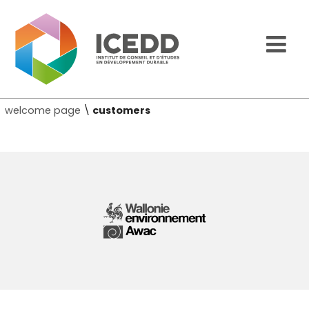
welcome page
\
customers