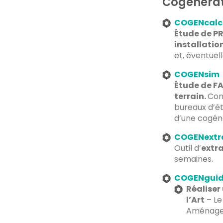
Cogénérati
COGENcalc
Étude de PR
installatio
et, éventuel
COGENsim
Étude de FA
terrain.
Con
bureaux d’ét
d’une cogén
COGENextr
Outil d’
extr
semaines.
COGENguid
Réaliser
l’Art
– Le
Aménagem