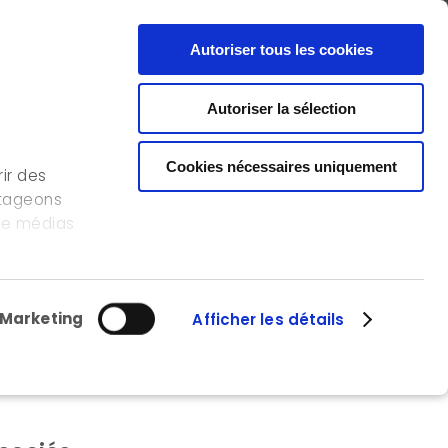
FR
EN
CONTACT
Autoriser tous les cookies
Autoriser la sélection
NOS RÉFÉRENCES
L’ICEDD
OFFRE D’EMPLOI
Cookies nécessaires uniquement
ir des
rtageons
 de médias
s
lisation de
Marketing
Afficher les détails