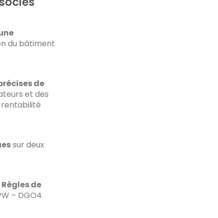
sociés
’une
on du bâtiment
précises de
ateurs et des
rentabilité
ues
sur deux
 Règles de
 SPW – DGO4