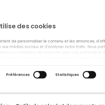
tilise des cookies
ACCUEIL
NOS MÉTIERS & SERVICES
tent de personnaliser le contenu et les annonces, d'offr
es aux médias sociaux et d'analyser notre trafic. Nous pa
ons sur l'utilisation de notre site avec nos partenaires
t d'analyse, qui peuvent combiner celles-ci avec d'autre
ur avez fournies ou qu'ils ont collectées lors de votre uti
ment
Préférences
Statistiques