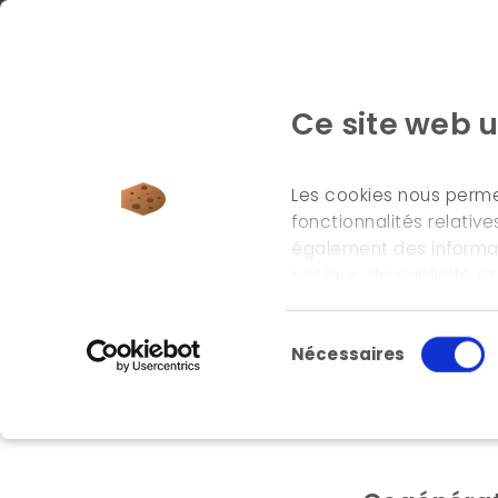
Ce site web u
Les cookies nous permet
fonctionnalités relativ
également des informati
accueil
\
outils
sociaux, de publicité e
informations que vous le
leurs services.
Sélection du consente
Nécessaires
Outils