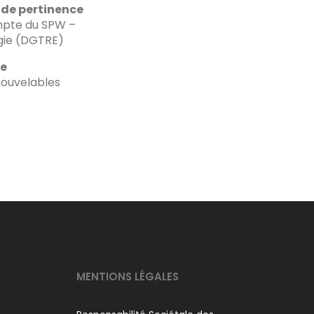
 de pertinence
ompte du SPW –
rgie (DGTRE)
ne
nouvelables
MENTIONS LÉGALES