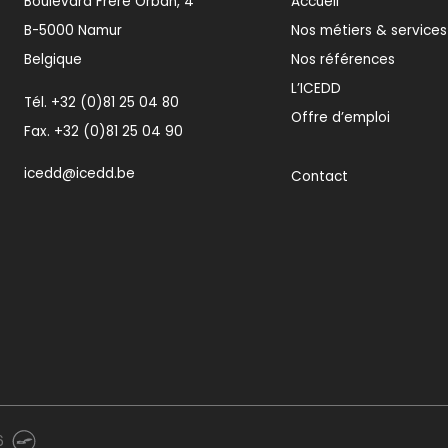
Boulevard Frère Orban, 4
Accueil
B-5000 Namur
Nos métiers & services
Belgique
Nos références
L’ICEDD
Tél.
+32 (0)81 25 04 80
Offre d’emploi
Fax. +32 (0)81 25 04 90
icedd@icedd.be
Contact
6