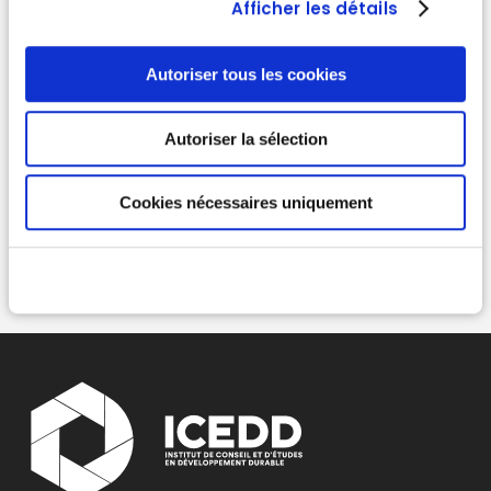
Afficher les détails
Autoriser tous les cookies
Autoriser la sélection
Cookies nécessaires uniquement
Lire plus