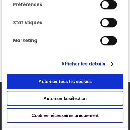
que vous leur avez fournies ou qu'ils ont
Préférences
collectées lors de votre utilisation de leurs
services.
Statistiques
Marketing
Lire plus
Afficher les détails
Autoriser tous les cookies
Autoriser la sélection
Cookies nécessaires uniquement