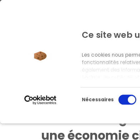
Ce site web u
Les cookies nous permet
fonctionnalités relativ
également des informati
accueil
\
références
\
obstacles réglementaires, 
sociaux, de publicité e
informations que vous le
leurs services.
Sélection du consente
Nécessaires
Obstacles régle
une économie ci