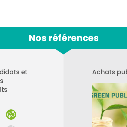
Nos références
idats et
Achats pub
ts
its