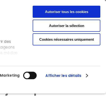
FR
EN
CONTACT
Autoriser tous les cookies
Autoriser la sélection
NOS RÉFÉRENCES
L’ICEDD
OFFRE D’EMPLOI
Cookies nécessaires uniquement
ir des
rtageons
 de médias
gique
s
lisation de
Marketing
Afficher les détails
 juridiques à