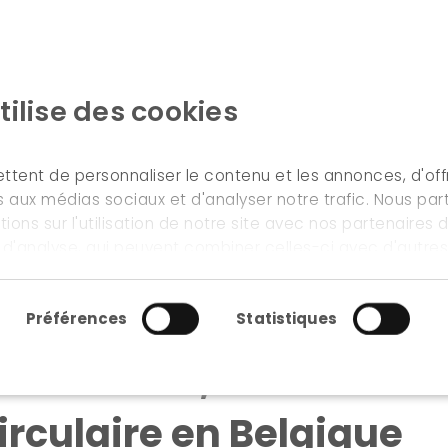
tilise des cookies
ACCUEIL
NOS MÉTIERS & SERVICES
tent de personnaliser le contenu et les annonces, d'offr
es aux médias sociaux et d'analyser notre trafic. Nous pa
ons sur l'utilisation de notre site avec nos partenaires
normatifs et juridiques à une économie circulaire en bel
t d'analyse, qui peuvent combiner celles-ci avec d'autre
ur avez fournies ou qu'ils ont collectées lors de votre uti
ment
Préférences
Statistiques
mentaires, normatifs et
rculaire en Belgique