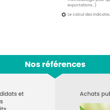
exportations…)
Le calcul des indicat
Nos références
idats et
Achats pub
ts
its