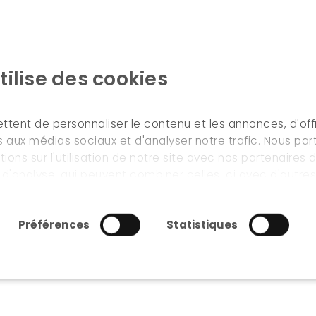
tilise des cookies
ACCUEIL
NOS MÉTIERS & SERVICES
tent de personnaliser le contenu et les annonces, d'offr
es aux médias sociaux et d'analyser notre trafic. Nous pa
ons sur l'utilisation de notre site avec nos partenaires
ières
t d'analyse, qui peuvent combiner celles-ci avec d'autre
ur avez fournies ou qu'ils ont collectées lors de votre uti
ment
Préférences
Statistiques
flux de matières