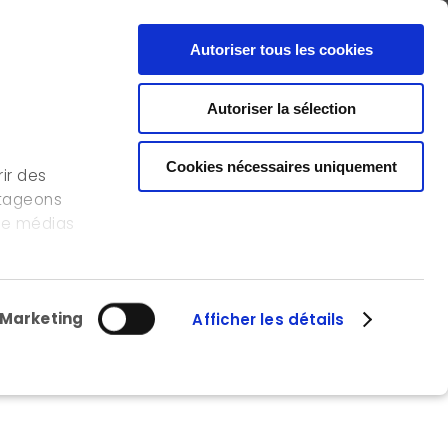
FR
EN
CONTACT
Autoriser tous les cookies
Autoriser la sélection
NOS RÉFÉRENCES
L’ICEDD
OFFRE D’EMPLOI
Cookies nécessaires uniquement
ir des
rtageons
 de médias
s
lisation de
Marketing
Afficher les détails