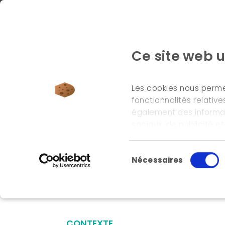
Ce site web u
Les cookies nous permet
fonctionnalités relativ
également des informati
accueil
\
références
\
indicateurs de flux de mat
sociaux, de publicité e
informations que vous le
leurs services.
Sélection du consente
Nécessaires
Indicateurs de 
CONTEXTE