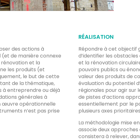
RÉALISATION
poser des actions à
Répondre à cet objectif g
al (et de manière connexe
d’identifier les obstacl
 rénovation et la
et la rénovation circulai
ne les produits (et
pouvoirs publics ou énon
iquement, le but de cette
valeur des produits de co
itant de la thématique,
évaluation du potentiel d
ns à entreprendre ou déjà
régionales pour agir sur l
ations générales à
de pistes d’actions app
en œuvre opérationnelle
essentiellement par le p
struments n’est pas prise
plusieurs axes prioritaires
La méthodologie mise en
associe deux approches
consistera à relever, da