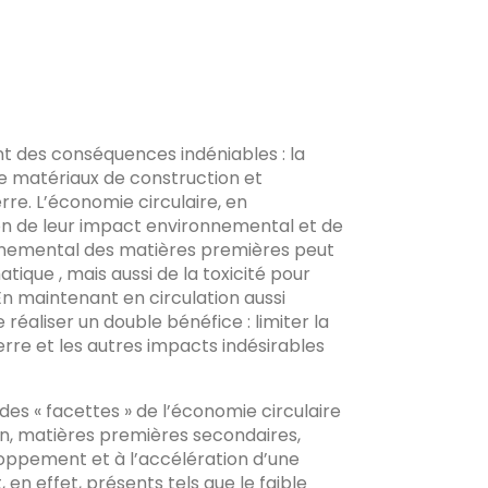
t des conséquences indéniables : la
e matériaux de construction et
re. L’économie circulaire, en
ion de leur impact environnemental et de
onnemental des matières premières peut
que , mais aussi de la toxicité pour
 En maintenant en circulation aussi
éaliser un double bénéfice : limiter la
erre et les autres impacts indésirables
es « facettes » de l’économie circulaire
ion, matières premières secondaires,
eloppement et à l’accélération d’une
en effet, présents tels que le faible