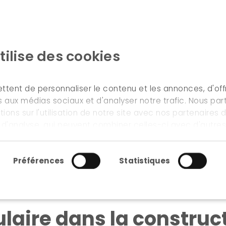
tilise des cookies
ACCUEIL
NOS MÉTIERS & SERVICES
tent de personnaliser le contenu et les annonces, d'offr
es aux médias sociaux et d'analyser notre trafic. Nous pa
ons sur l'utilisation de notre site avec nos partenaires
s d’accélération de l’économie circulaire dans la constru
t d'analyse, qui peuvent combiner celles-ci avec d'autre
ur avez fournies ou qu'ils ont collectées lors de votre uti
ment
Préférences
Statistiques
ommandations d’accélé
laire dans la construct