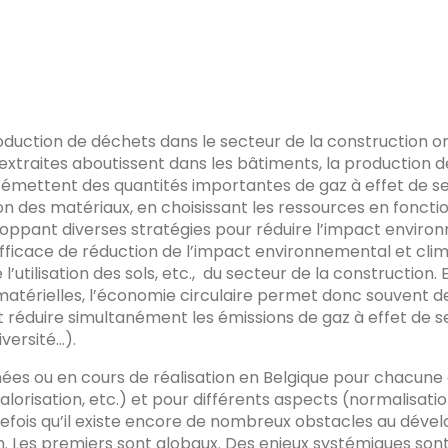
uction de déchets dans le secteur de la construction on
xtraites aboutissent dans les bâtiments, la production d
 émettent des quantités importantes de gaz à effet de ser
ion des matériaux, en choisissant les ressources en fonct
loppant diverses stratégies pour réduire l’impact envir
icace de réduction de l’impact environnemental et climati
l’utilisation des sols, etc., du secteur de la construction.
térielles, l’économie circulaire permet donc souvent de r
et réduire simultanément les émissions de gaz à effet de s
iversité…).
ées ou en cours de réalisation en Belgique pour chacune d
alorisation, etc.) et pour différents aspects (normalisat
outefois qu’il existe encore de nombreux obstacles au dév
. Les premiers sont globaux. Des enjeux systémiques sont, 