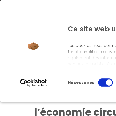
Ce site web u
Les cookies nous permet
fonctionnalités relativ
également des informati
accueil
\
références
\
actions et recommandation
sociaux, de publicité e
informations que vous le
leurs services.
Sélection du consente
Nécessaires
Actions et rec
l’économie circu