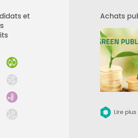
idats et
Achats pub
ts
its
Lire plus