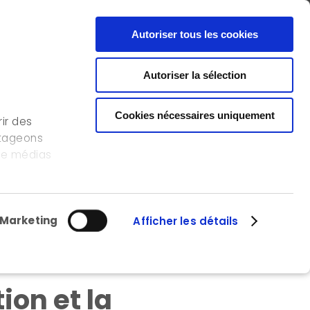
FR
EN
CONTACT
Autoriser tous les cookies
Autoriser la sélection
NOS RÉFÉRENCES
L’ICEDD
OFFRE D’EMPLOI
Cookies nécessaires uniquement
ir des
rtageons
 de médias
ction et la rénovation
s
lisation de
Marketing
Afficher les détails
ration de
ion et la