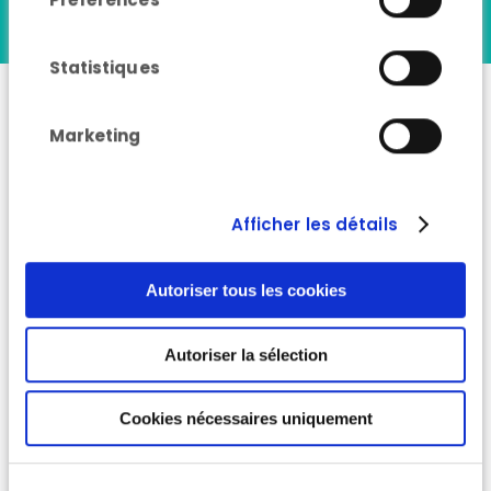
Nos références
collectées lors de votre utilisation de leurs
services.
Statistiques
Marketing
Accompagnement des
candidats et lauréats
des appels à projets
Afficher les détails
Chantiers, services et
produits circulaires
Autoriser tous les cookies
Autoriser la sélection
Cookies nécessaires uniquement